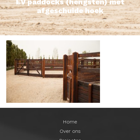
EV paddocks (hengsten) met
afgeschuide hoek
Home
Over ons